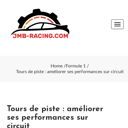
Skip
to
content
Toggle
navig
jmb-racing
jmb-racing
Home
Formule 1
Tours de piste : améliorer ses performances sur circuit
Tours de piste : améliorer
ses performances sur
circuit