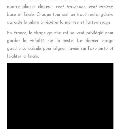
quatre phases claires :
vent traversier
,
vent arrière
,
base et finale. Chaque tour suit un tracé rectangulaire
qui aide le pilote à répéter la montée et l’atterrissage.
En France, le virage gauche est souvent privilégié pour
garder la visibilité sur la piste. Le dernier virage
gauche se calcule pour aligner l’avion sur l’axe piste et
faciliter la finale.