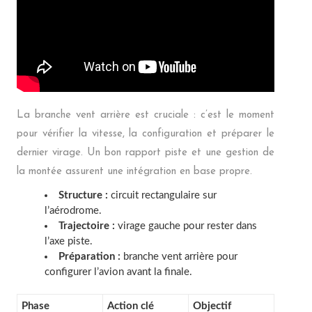
La branche vent arrière est cruciale : c’est le moment
pour vérifier la vitesse, la configuration et préparer le
dernier virage. Un bon rapport piste et une gestion de
la montée assurent une intégration en base propre.
Structure :
circuit rectangulaire sur
l’aérodrome.
Trajectoire :
virage gauche pour rester dans
l’axe piste.
Préparation :
branche vent arrière pour
configurer l’avion avant la finale.
Phase
Action clé
Objectif